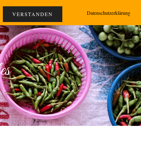
 05231/301070
Speisekarte
Datenschutzerklärung
VERSTANDEN
es