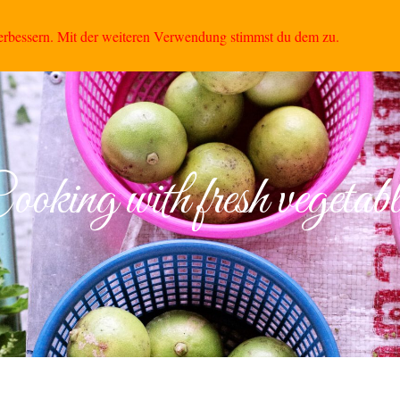
Neuen Krug
Reservierung Außer Haus Verkauf
Telefon
verbessern. Mit der weiteren Verwendung stimmst du dem zu.
ooking with fresh vegetabl