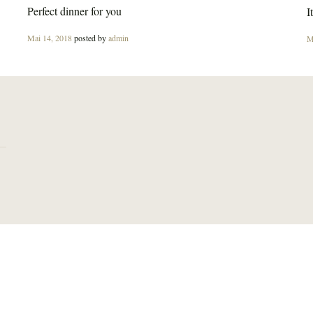
Perfect dinner for you
I
Posted
P
Mai 14, 2018
posted by
admin
M
on
o