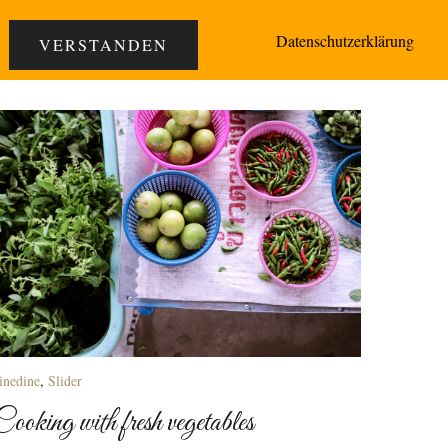
 05231/301070
Speisekarte
Datenschutzerklärung
VERSTANDEN
inedine
,
Slider
Cooking with fresh vegetables