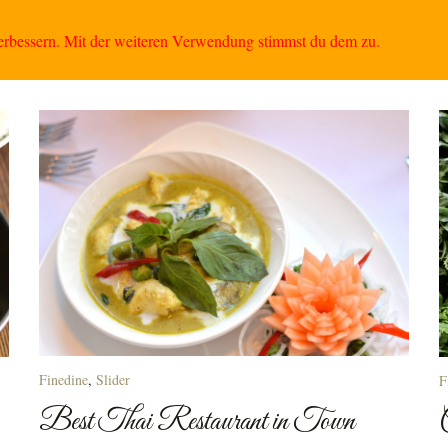
Kategorie:
Finedine
Neuen Krug
Reservierung Außer Haus Verkauf
Telefon
verbessern. Mit der weiteren Verwendung stimmst du dem zu.
Finedine
,
Slider
F
Best Thai Restaurant in Town