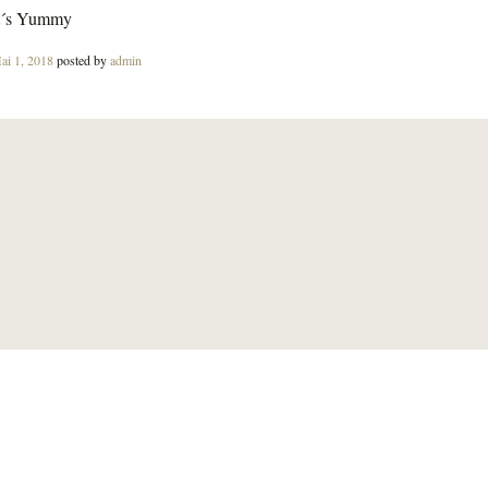
t´s Yummy
osted
ai 1, 2018
posted by
admin
n